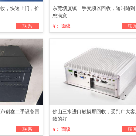
回收，快速上门，价
东莞塘厦镇二手变频器回收，随叫随到
您满意
联系
面议
联
¥：
莞市创鑫二手设备回
佛山三水进口触摸屏回收，受到广大客
致的好
联系
面议
联
¥：