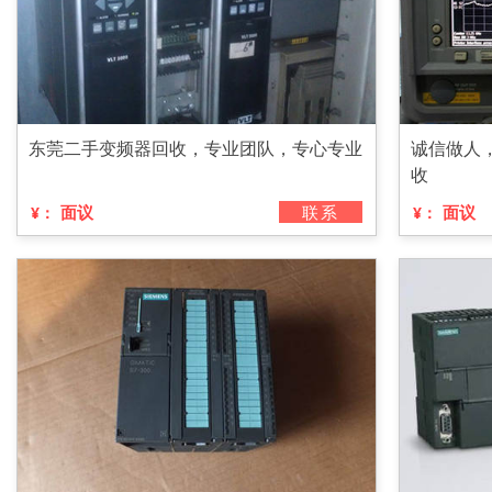
东莞二手变频器回收，专业团队，专心专业
诚信做人
收
面议
联系
面议
¥：
¥：