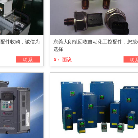
控配件收购，诚信为
东莞大朗镇回收自动化工控配件，您放
选择
联系
面议
联
¥：